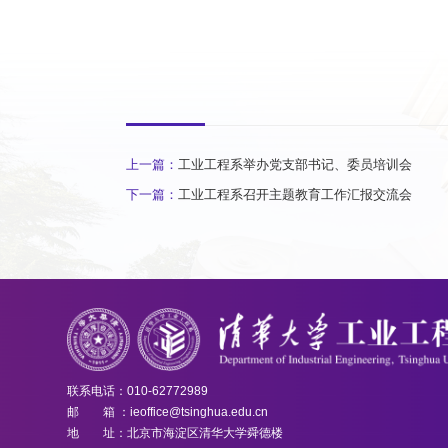
上一篇：
工业工程系举办党支部书记、委员培训会
下一篇：
工业工程系召开主题教育工作汇报交流会
联系电话：010-62772989
邮 箱 ：ieoffice@tsinghua.edu.cn
地 址：北京市海淀区清华大学舜德楼