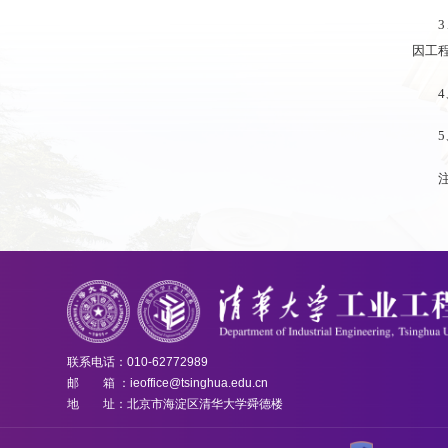
因工
联系电话：010-62772989
邮 箱 ：ieoffice@tsinghua.edu.cn
地 址：北京市海淀区清华大学舜德楼