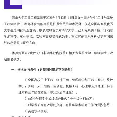
清华大学工业工程系拟于
2026
年
6
月
13
日
-14
日举办全国大学生“工业与系统
工程体验营”。举办体验营的目的是扩展营员的学术视野，促进全国各高校优秀
大学生之间的相互交流，以及增加营员对清华大学工业工程系的了解。活动以
学术宣传、师生交流、实验室参观等形式为主，重点宣传我系学科优势与国家
战略急需领域研究方向。
体验营面向内地外校（非清华校内院系）相关专业的大学三年级学生，欢
迎报名参加。
一、报名参与条件（必须同时满足下列条件）
1.
全国高校工业工程、物流工程、管理科学与工程、数学、统计
学、计算机、人工智能、自动化、机械工程、心理学及其他理工科专
业本科三年级在校生（即
2027
届毕业生）；
2.
前
5
个学期学业成绩综合排名在全年级名列前茅；
3.
对学术研究有浓厚的兴趣，有从事学术研究工作的强烈意愿；
4.
英语水平良好。