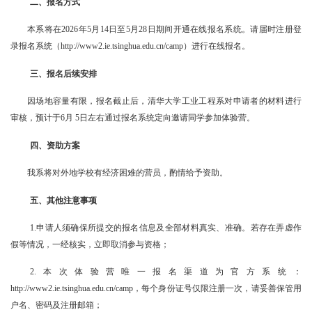
二、报名方式
本系将在
2026
年
5
月
14
日至
5
月
28
日期间开通在线报名系统。请届时注册登
录报名系统（
http://www2.ie.tsinghua.edu.cn/camp
）进行在线报名。
三、
报名后续安排
因场地容量有限，报名截止后，清华大学工业工程系对申请者的材料进行
审核，预计于
6
月
5
日左右通过报名系统定向邀请同学参加体验营。
四、资助方案
我系将对外地学校有经济困难的营员，酌情给予资助。
五、其他注意事项
1.
申请人须确保所提交的报名信息及全部材料真实、准确。若存在弄虚作
假等情况，一经核实，立即取消参与资格；
2.
本次体验营唯一报名渠道为官方系统：
http://www2.ie.tsinghua.edu.cn/camp
，每个身份证号仅限注册一次，请妥善保管用
户名、密码及注册邮箱；