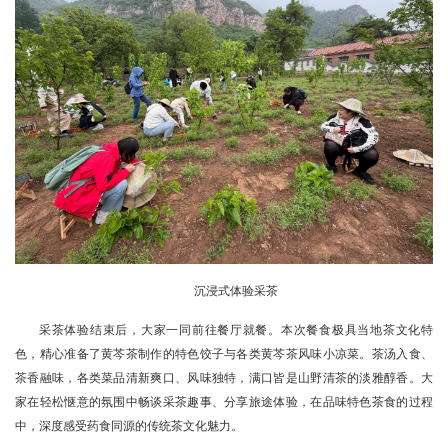
沉浸式体验采茶
采茶体验结束后，大家一同前往餐厅就餐。本次餐食极具当地茶文化特
色，精心准备了黄芩茶制作的特色饺子与各类黄芩茶风味小凉菜。茶汤入食、
茶香融味，各类菜品清新爽口、风味独特，满口皆是山野清茶的淡雅醇香。大
家在轻松惬意的氛围中畅谈采茶趣事、分享旅途体验，在品味特色茶食的过程
中，深度感受药食同源的传统茶文化魅力。