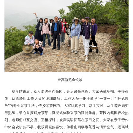
登高游览金银坡
观景结束后，众人走进生态茶园，开启采茶体验。大家头戴草帽、手提茶
篮，认真聆听工作人员的详细讲解。工作人员手把手教学“一芽一叶”“轻捻慢
放”的专业采茶手法，传授采茶技巧。大家认真学习、动手实践，从生疏逐渐变
得熟练，细心采摘鲜嫩茶芽，沉浸式体验采茶的独特乐趣。茶园内氛围轻松热
烈，老师们相互交流、互相探讨，欢声笑语回荡在茶田之间。大家在亲手劳作
中体会农耕的不易，收获耕耘的喜悦，伴着山间缕缕茶香与清新空气，远离城