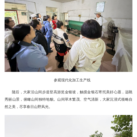
参观现代化加工生产线
随后，大家沿山间步道登高游览金银坡，触摸金银石寄托美好心愿，远眺
秀丽山景，俯瞰山间独特地貌。山间草木繁茂、空气清新，大家沉浸式领略自
然之美，尽享春日山野风光。