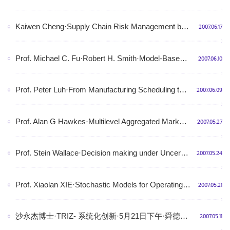
Kaiwen Cheng·Supply Chain Risk Management by Quality Tool·6月27日下午·舜德楼北510
2007.06.17
Prof. Michael C. Fu·Robert H. Smith·Model-Based Randomized Methods for Global Optimization·6月20日上午·FIT楼1-415
2007.06.10
Prof. Peter Luh·From Manufacturing Scheduling to Supply Chain Coordination: The Control of Complexity and Uncertainty·6月19日下午·舜德楼北510
2007.06.09
Prof. Alan G Hawkes·Multilevel Aggregated Markov Processes and Biological Ion Channels·6月7日下午·四教4301
2007.05.27
Prof. Stein Wallace·Decision making under Uncertainty - Introduction to Stochastic Programming·6月4日下午·四教4106
2007.05.24
Prof. Xiaolan XIE·Stochastic Models for Operating Room Planning·5月31日下午·舜德楼北510
2007.05.21
沙永杰博士·TRIZ- 系统化创新·5月21日下午·舜德楼北512
2007.05.11